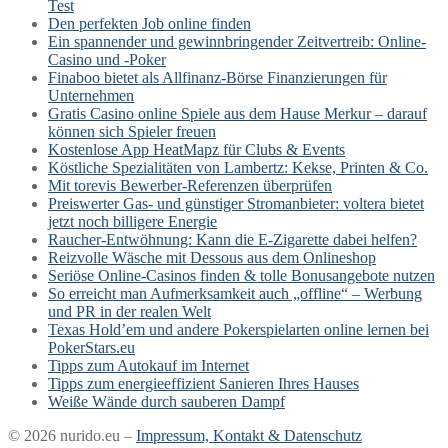
Test
Den perfekten Job online finden
Ein spannender und gewinnbringender Zeitvertreib: Online-
Casino und -Poker
Finaboo bietet als Allfinanz-Börse Finanzierungen für
Unternehmen
Gratis Casino online Spiele aus dem Hause Merkur – darauf
können sich Spieler freuen
Kostenlose App HeatMapz für Clubs & Events
Köstliche Spezialitäten von Lambertz: Kekse, Printen & Co.
Mit torevis Bewerber-Referenzen überprüfen
Preiswerter Gas- und günstiger Stromanbieter: voltera bietet
jetzt noch billigere Energie
Raucher-Entwöhnung: Kann die E-Zigarette dabei helfen?
Reizvolle Wäsche mit Dessous aus dem Onlineshop
Seriöse Online-Casinos finden & tolle Bonusangebote nutzen
So erreicht man Aufmerksamkeit auch „offline“ – Werbung
und PR in der realen Welt
Texas Hold’em und andere Pokerspielarten online lernen bei
PokerStars.eu
Tipps zum Autokauf im Internet
Tipps zum energieeffizient Sanieren Ihres Hauses
Weiße Wände durch sauberen Dampf
© 2026 nurido.eu –
Impressum, Kontakt & Datenschutz