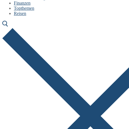
Finanzen
Topthemen
Reisen