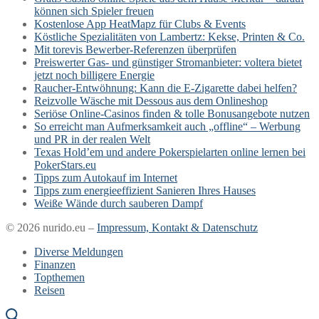
können sich Spieler freuen
Kostenlose App HeatMapz für Clubs & Events
Köstliche Spezialitäten von Lambertz: Kekse, Printen & Co.
Mit torevis Bewerber-Referenzen überprüfen
Preiswerter Gas- und günstiger Stromanbieter: voltera bietet
jetzt noch billigere Energie
Raucher-Entwöhnung: Kann die E-Zigarette dabei helfen?
Reizvolle Wäsche mit Dessous aus dem Onlineshop
Seriöse Online-Casinos finden & tolle Bonusangebote nutzen
So erreicht man Aufmerksamkeit auch „offline“ – Werbung
und PR in der realen Welt
Texas Hold’em und andere Pokerspielarten online lernen bei
PokerStars.eu
Tipps zum Autokauf im Internet
Tipps zum energieeffizient Sanieren Ihres Hauses
Weiße Wände durch sauberen Dampf
© 2026 nurido.eu –
Impressum, Kontakt & Datenschutz
Diverse Meldungen
Finanzen
Topthemen
Reisen