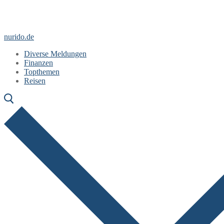
Zum
Menü
Schließen
Inhalt
springen
nurido.de
Diverse Meldungen
Finanzen
Topthemen
Reisen