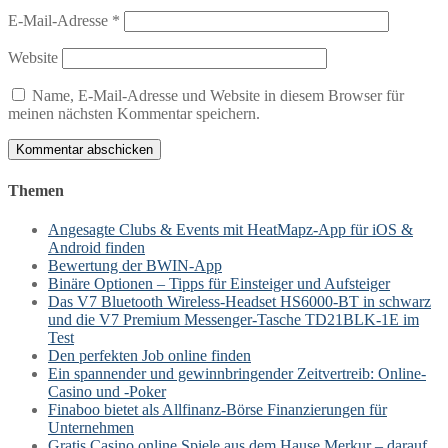
E-Mail-Adresse
*
Website
Name, E-Mail-Adresse und Website in diesem Browser für
meinen nächsten Kommentar speichern.
Themen
Angesagte Clubs & Events mit HeatMapz-App für iOS &
Android finden
Bewertung der BWIN-App
Binäre Optionen – Tipps für Einsteiger und Aufsteiger
Das V7 Bluetooth Wireless-Headset HS6000-BT in schwarz
und die V7 Premium Messenger-Tasche TD21BLK-1E im
Test
Den perfekten Job online finden
Ein spannender und gewinnbringender Zeitvertreib: Online-
Casino und -Poker
Finaboo bietet als Allfinanz-Börse Finanzierungen für
Unternehmen
Gratis Casino online Spiele aus dem Hause Merkur – darauf