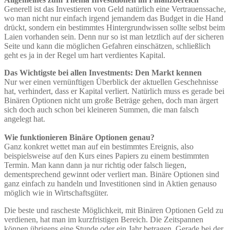
Generell ist das Investieren von Geld natürlich eine Vertrauenssache,
wo man nicht nur einfach irgend jemandem das Budget in die Hand
drückt, sondern ein bestimmtes Hintergrundwissen sollte selbst beim
Laien vorhanden sein. Denn nur so ist man letztlich auf der sicheren
Seite und kann die möglichen Gefahren einschätzen, schließlich
geht es ja in der Regel um hart verdientes Kapital.
Das Wichtigste bei allen Investments: Den Markt kennen
Nur wer einen vernünftigen Überblick der aktuellen Geschehnisse
hat, verhindert, dass er Kapital verliert. Natürlich muss es gerade bei
Binären Optionen nicht um große Beträge gehen, doch man ärgert
sich doch auch schon bei kleineren Summen, die man falsch
angelegt hat.
Wie funktionieren Binäre Optionen genau?
Ganz konkret wettet man auf ein bestimmtes Ereignis, also
beispielsweise auf den Kurs eines Papiers zu einem bestimmten
Termin. Man kann dann ja nur richtig oder falsch liegen,
dementsprechend gewinnt oder verliert man. Binäre Optionen sind
ganz einfach zu handeln und Investitionen sind in Aktien genauso
möglich wie in Wirtschaftsgüter.
Die beste und rascheste Möglichkeit, mit Binären Optionen Geld zu
verdienen, hat man im kurzfristigen Bereich. Die Zeitspannen
können übrigens eine Stunde oder ein Jahr betragen. Gerade bei der