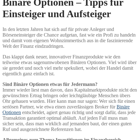
Binäre Optionen – Tipps für
Einsteiger und Aufsteiger
In den letzten Jahren hat sich auf für private Anleger und
Börseneinsteiger die Chance aufgetan, fast wie ein Profi zu handeln
und damit vom eigenen Wohnzimmertisch aus in die faszinierende
Welt der Finanz eindzudringen.
Das klappt dank neuer, innovativer Finanzprodukte wie den
teilweise etwas sagenumwobenen Binären Optionen. Viel wird über
sie geredet und noch viel mehr spekuliert, wobei der Handel damit
eigentlich ganz einfach ist.
Sind Binäre Optionen etwas für Jedermann?
Immer wieder liest man davon, dass Kapitalmarktprodukte nicht den
gewünschten Ertrag bringen oder leichtgläubige Menschen übers
Ohr gehauen wurden. Hier kann man nur sagen: Wer sich für einen
seriösen Partner, wie etwa einen zuverlässigen Broker für
Binäre
Optionen
entscheidet, agiert genau richtig und sorgt dafür, dass jede
Transaktion garantiert optimal abläuft. Auf jeden Fall muss man
sicher sein, dass man wirklich auf jemanden baut, der einen guten
Ruf und ausgezeichnete Referenzen hat.
Allgemeines zum Thema Investitionen im Finanzbereich