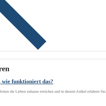
ren
 wie funktioniert das?
eisen die Lieben zuhause erreichen und in diesem Artikel erfahren Si