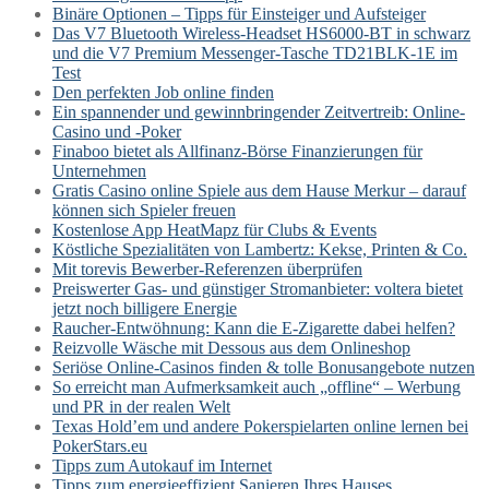
Binäre Optionen – Tipps für Einsteiger und Aufsteiger
Das V7 Bluetooth Wireless-Headset HS6000-BT in schwarz
und die V7 Premium Messenger-Tasche TD21BLK-1E im
Test
Den perfekten Job online finden
Ein spannender und gewinnbringender Zeitvertreib: Online-
Casino und -Poker
Finaboo bietet als Allfinanz-Börse Finanzierungen für
Unternehmen
Gratis Casino online Spiele aus dem Hause Merkur – darauf
können sich Spieler freuen
Kostenlose App HeatMapz für Clubs & Events
Köstliche Spezialitäten von Lambertz: Kekse, Printen & Co.
Mit torevis Bewerber-Referenzen überprüfen
Preiswerter Gas- und günstiger Stromanbieter: voltera bietet
jetzt noch billigere Energie
Raucher-Entwöhnung: Kann die E-Zigarette dabei helfen?
Reizvolle Wäsche mit Dessous aus dem Onlineshop
Seriöse Online-Casinos finden & tolle Bonusangebote nutzen
So erreicht man Aufmerksamkeit auch „offline“ – Werbung
und PR in der realen Welt
Texas Hold’em und andere Pokerspielarten online lernen bei
PokerStars.eu
Tipps zum Autokauf im Internet
Tipps zum energieeffizient Sanieren Ihres Hauses