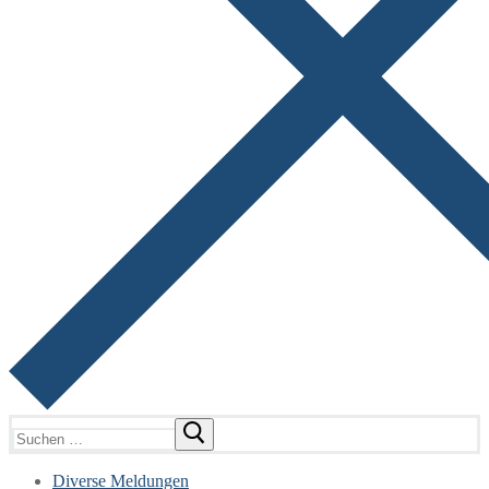
Suchen
nach:
Diverse Meldungen