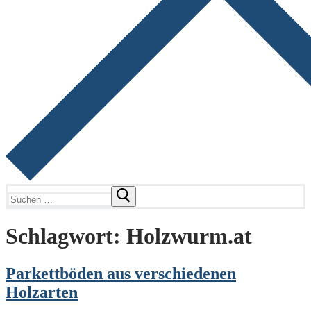
Suchen
nach:
Schlagwort:
Holzwurm.at
Parkettböden aus verschiedenen
Holzarten