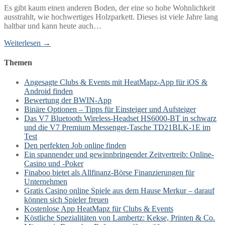
Es gibt kaum einen anderen Boden, der eine so hohe Wohnlichkeit
ausstrahlt, wie hochwertiges Holzparkett. Dieses ist viele Jahre lang
haltbar und kann heute auch…
Weiterlesen →
Themen
Angesagte Clubs & Events mit HeatMapz-App für iOS &
Android finden
Bewertung der BWIN-App
Binäre Optionen – Tipps für Einsteiger und Aufsteiger
Das V7 Bluetooth Wireless-Headset HS6000-BT in schwarz
und die V7 Premium Messenger-Tasche TD21BLK-1E im
Test
Den perfekten Job online finden
Ein spannender und gewinnbringender Zeitvertreib: Online-
Casino und -Poker
Finaboo bietet als Allfinanz-Börse Finanzierungen für
Unternehmen
Gratis Casino online Spiele aus dem Hause Merkur – darauf
können sich Spieler freuen
Kostenlose App HeatMapz für Clubs & Events
Köstliche Spezialitäten von Lambertz: Kekse, Printen & Co.