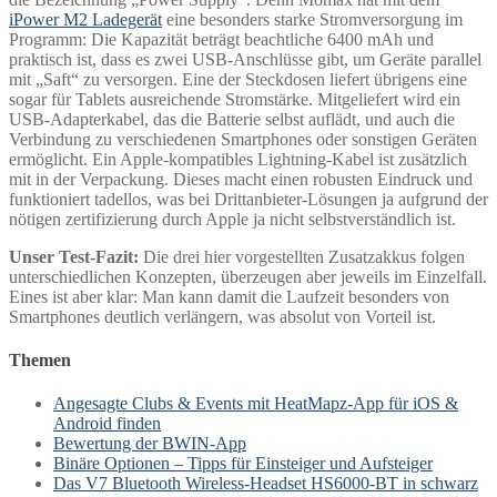
iPower M2 Ladegerät
eine besonders starke Stromversorgung im
Programm: Die Kapazität beträgt beachtliche 6400 mAh und
praktisch ist, dass es zwei USB-Anschlüsse gibt, um Geräte parallel
mit „Saft“ zu versorgen. Eine der Steckdosen liefert übrigens eine
sogar für Tablets ausreichende Stromstärke. Mitgeliefert wird ein
USB-Adapterkabel, das die Batterie selbst auflädt, und auch die
Verbindung zu verschiedenen Smartphones oder sonstigen Geräten
ermöglicht. Ein Apple-kompatibles Lightning-Kabel ist zusätzlich
mit in der Verpackung. Dieses macht einen robusten Eindruck und
funktioniert tadellos, was bei Drittanbieter-Lösungen ja aufgrund der
nötigen zertifizierung durch Apple ja nicht selbstverständlich ist.
Unser Test-Fazit:
Die drei hier vorgestellten Zusatzakkus folgen
unterschiedlichen Konzepten, überzeugen aber jeweils im Einzelfall.
Eines ist aber klar: Man kann damit die Laufzeit besonders von
Smartphones deutlich verlängern, was absolut von Vorteil ist.
Themen
Angesagte Clubs & Events mit HeatMapz-App für iOS &
Android finden
Bewertung der BWIN-App
Binäre Optionen – Tipps für Einsteiger und Aufsteiger
Das V7 Bluetooth Wireless-Headset HS6000-BT in schwarz