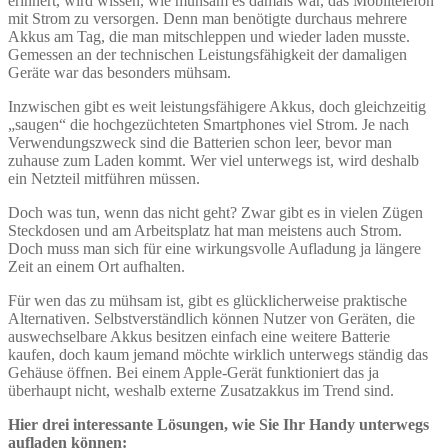
erinnert, wird wissen, wie mühsam es damals war, das Mobiltelefon
mit Strom zu versorgen. Denn man benötigte durchaus mehrere
Akkus am Tag, die man mitschleppen und wieder laden musste.
Gemessen an der technischen Leistungsfähigkeit der damaligen
Geräte war das besonders mühsam.
Inzwischen gibt es weit leistungsfähigere Akkus, doch gleichzeitig
„saugen“ die hochgezüchteten Smartphones viel Strom. Je nach
Verwendungszweck sind die Batterien schon leer, bevor man
zuhause zum Laden kommt. Wer viel unterwegs ist, wird deshalb
ein Netzteil mitführen müssen.
Doch was tun, wenn das nicht geht? Zwar gibt es in vielen Zügen
Steckdosen und am Arbeitsplatz hat man meistens auch Strom.
Doch muss man sich für eine wirkungsvolle Aufladung ja längere
Zeit an einem Ort aufhalten.
Für wen das zu mühsam ist, gibt es glücklicherweise praktische
Alternativen. Selbstverständlich können Nutzer von Geräten, die
auswechselbare Akkus besitzen einfach eine weitere Batterie
kaufen, doch kaum jemand möchte wirklich unterwegs ständig das
Gehäuse öffnen. Bei einem Apple-Gerät funktioniert das ja
überhaupt nicht, weshalb externe Zusatzakkus im Trend sind.
Hier drei interessante Lösungen, wie Sie Ihr Handy unterwegs
aufladen können: