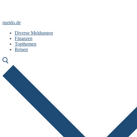
Zum
Menü
Schließen
Inhalt
springen
nurido.de
Diverse Meldungen
Finanzen
Topthemen
Reisen