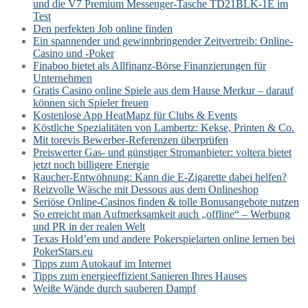
und die V7 Premium Messenger-Tasche TD21BLK-1E im
Test
Den perfekten Job online finden
Ein spannender und gewinnbringender Zeitvertreib: Online-
Casino und -Poker
Finaboo bietet als Allfinanz-Börse Finanzierungen für
Unternehmen
Gratis Casino online Spiele aus dem Hause Merkur – darauf
können sich Spieler freuen
Kostenlose App HeatMapz für Clubs & Events
Köstliche Spezialitäten von Lambertz: Kekse, Printen & Co.
Mit torevis Bewerber-Referenzen überprüfen
Preiswerter Gas- und günstiger Stromanbieter: voltera bietet
jetzt noch billigere Energie
Raucher-Entwöhnung: Kann die E-Zigarette dabei helfen?
Reizvolle Wäsche mit Dessous aus dem Onlineshop
Seriöse Online-Casinos finden & tolle Bonusangebote nutzen
So erreicht man Aufmerksamkeit auch „offline“ – Werbung
und PR in der realen Welt
Texas Hold’em und andere Pokerspielarten online lernen bei
PokerStars.eu
Tipps zum Autokauf im Internet
Tipps zum energieeffizient Sanieren Ihres Hauses
Weiße Wände durch sauberen Dampf